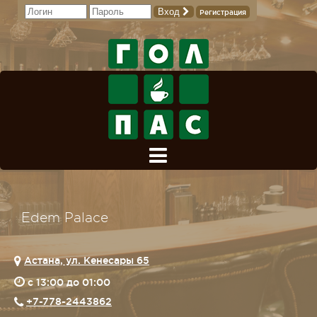
Вход
Регистрация
Edem Palace
Астана, ул. Кенесары 65
c 13:00 до 01:00
+7-778-2443862