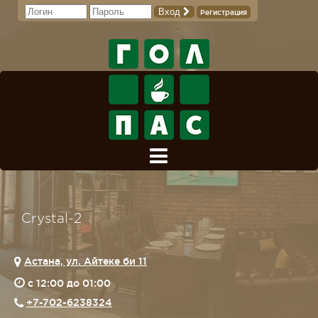
Вход
Регистрация
Crystal-2
Астана, ул. Айтеке би 11
c 12:00 до 01:00
+7-702-6238324