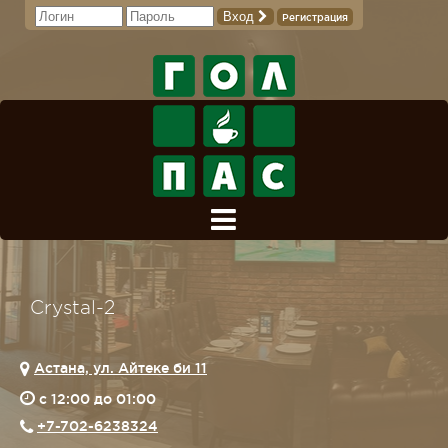
Вход
Регистрация
Crystal-2
Астана, ул. Айтеке би 11
c 12:00 до 01:00
+7-702-6238324