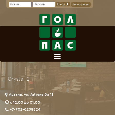
Вход
Регистрация
Crystal-2
Астана, ул. Айтеке би 11
c 12:00 до 01:00
+7-702-6238324