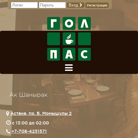
Вход
Регистрация
Ак Шанырак
Астана, пр. Б. Момышулы 2
c 13:00 до 02:00
+7-708-4251571