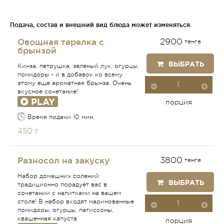
Подача, состав и внешний вид блюда может изменяться.
Овощная тарелка с
2900
тенге
брынзой
ВЫБРАТЬ
Кинза, петрушка, зеленый лук, огурцы,
помидоры - и в добавок ко всему
этому еще ароматная брынза. Очень
вкусное сочетание!
PLAY
порция
Время подачи 10 мин.
450 г
Разносол на закуску
3800
тенге
Набор домашних солений
ВЫБРАТЬ
традиционно порадует вас в
сочетании с напитками на вашем
столе! В набор входят маринованные
помидоры, огурцы, патиссоны,
квашенная капуста
порция