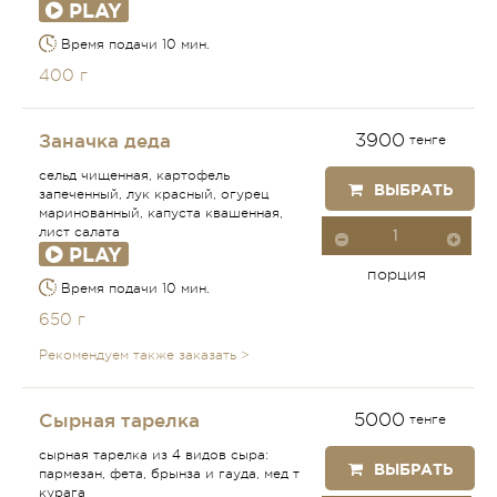
PLAY
Время подачи 10 мин.
400 г
Заначка деда
3900
тенге
сельд чищенная, картофель
ВЫБРАТЬ
запеченный, лук красный, огурец
маринованный, капуста квашенная,
лист салата
PLAY
порция
Время подачи 10 мин.
650 г
Рекомендуем также заказать >
Сырная тарелка
5000
тенге
сырная тарелка из 4 видов сыра:
ВЫБРАТЬ
пармезан, фета, брынза и гауда, мед т
курага