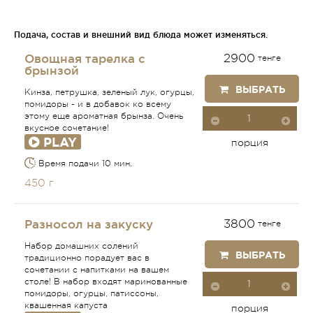
Подача, состав и внешний вид блюда может изменяться.
Овощная тарелка с
2900
тенге
брынзой
ВЫБРАТЬ
Кинза, петрушка, зеленый лук, огурцы,
помидоры - и в добавок ко всему
этому еще ароматная брынза. Очень
вкусное сочетание!
PLAY
порция
Время подачи 10 мин.
450 г
Разносол на закуску
3800
тенге
Набор домашних солений
ВЫБРАТЬ
традиционно порадует вас в
сочетании с напитками на вашем
столе! В набор входят маринованные
помидоры, огурцы, патиссоны,
квашенная капуста
порция