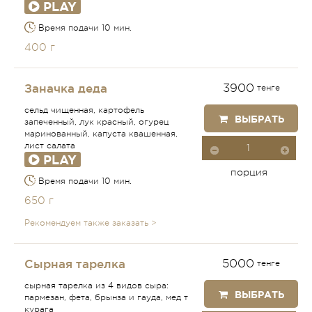
PLAY
Время подачи 10 мин.
400 г
Заначка деда
3900
тенге
сельд чищенная, картофель
ВЫБРАТЬ
запеченный, лук красный, огурец
маринованный, капуста квашенная,
лист салата
PLAY
порция
Время подачи 10 мин.
650 г
Рекомендуем также заказать >
Сырная тарелка
5000
тенге
сырная тарелка из 4 видов сыра:
ВЫБРАТЬ
пармезан, фета, брынза и гауда, мед т
курага