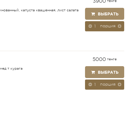
3900
тенге
инованный, капуста квашенная, лист салата
ВЫБРАТЬ
порция
5000
тенге
 мед т курага
ВЫБРАТЬ
порция