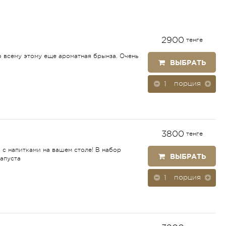
2900
тенге
ко всему этому еще ароматная брынза. Очень
ВЫБРАТЬ
порция
3800
тенге
с напитками на вашем столе! В набор
ВЫБРАТЬ
апуста
порция