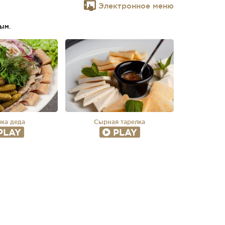
Электронное меню
ым.
ка деда
Сырная тарелка
PLAY
PLAY