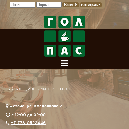
Вход
Регистрация
Французский квартал
Астана, ул. Калдаякова 2
c 12:00 до 02:00
+7-778-0522446