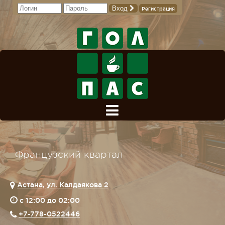
Вход
Регистрация
Французский квартал
Астана, ул. Калдаякова 2
c 12:00 до 02:00
+7-778-0522446