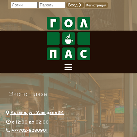
Вход
Регистрация
Экспо Плаза
Астана, ул. Улы дала 54
c 12:00 до 02:00
+7-702-9280901