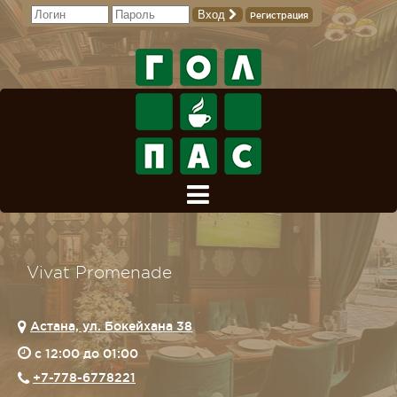
Вход
Регистрация
Vivat Promenade
Астана, ул. Бокейхана 38
c 12:00 до 01:00
+7-778-6778221