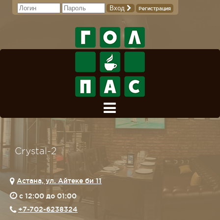
Вход
Регистрация
Crystal-2
Астана, ул. Айтеке би 11
c 12:00 до 01:00
+7-702-6238324