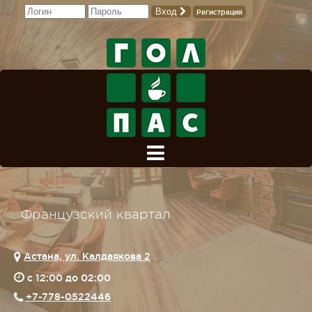
Вход
Регистрация
Французский квартал
Астана, ул. Калдаякова 2
c 12:00 до 02:00
+7-778-0522446