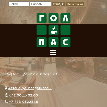
Вход
Регистрация
Французский квартал
Астана, ул. Калдаякова 2
c 12:00 до 02:00
+7-778-0522446