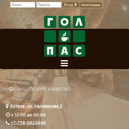
Вход
Регистрация
Французский квартал
Астана, ул. Калдаякова 2
c 12:00 до 02:00
+7-778-0522446