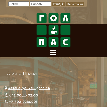
Вход
Регистрация
Экспо Плаза
Астана, ул. Улы дала 54
c 12:00 до 02:00
+7-702-9280901