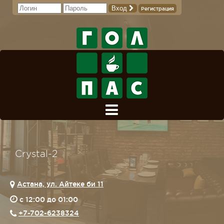
Вход
Регистрация
Crystal-2
Астана, ул. Айтеке би 11
c 12:00 до 01:00
+7-702-6238324