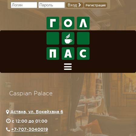
Вход
Регистрация
Caspian Palace
Астана, ул. Бокейхана 6
c 12:00 до 01:00
+7-707-3040019