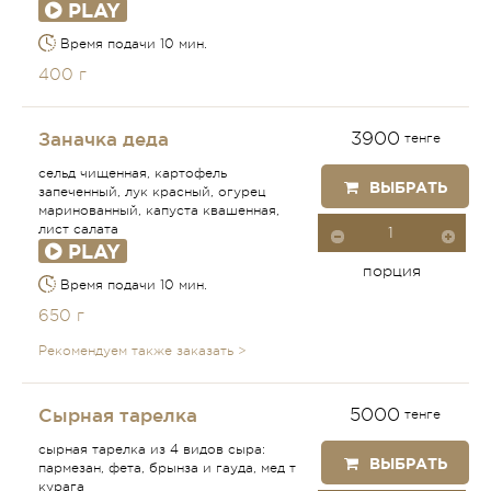
PLAY
Время подачи 10 мин.
400 г
Заначка деда
3900
тенге
сельд чищенная, картофель
ВЫБРАТЬ
запеченный, лук красный, огурец
маринованный, капуста квашенная,
лист салата
PLAY
порция
Время подачи 10 мин.
650 г
Рекомендуем также заказать >
Сырная тарелка
5000
тенге
сырная тарелка из 4 видов сыра:
ВЫБРАТЬ
пармезан, фета, брынза и гауда, мед т
курага