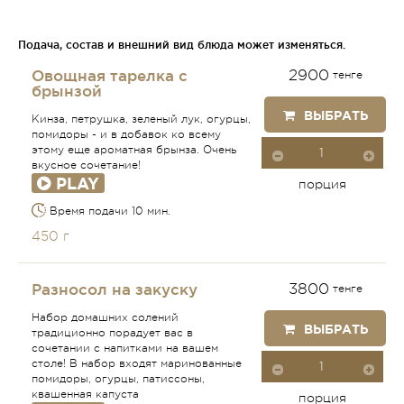
Подача, состав и внешний вид блюда может изменяться.
Овощная тарелка с
2900
тенге
брынзой
ВЫБРАТЬ
Кинза, петрушка, зеленый лук, огурцы,
помидоры - и в добавок ко всему
этому еще ароматная брынза. Очень
вкусное сочетание!
PLAY
порция
Время подачи 10 мин.
450 г
Разносол на закуску
3800
тенге
Набор домашних солений
ВЫБРАТЬ
традиционно порадует вас в
сочетании с напитками на вашем
столе! В набор входят маринованные
помидоры, огурцы, патиссоны,
квашенная капуста
порция