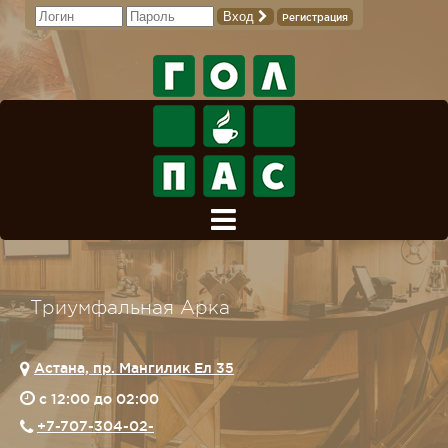
Вход
Регистрация
Триумфальная Арка
Астана, пр. Мангилик Ел 35
c 12:00 до 02:00
+7-707-304-02-