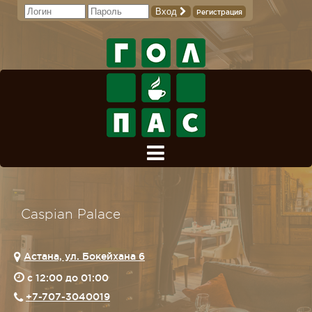
Вход
Регистрация
Caspian Palace
Астана, ул. Бокейхана 6
c 12:00 до 01:00
+7-707-3040019