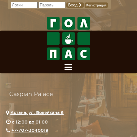
Вход
Регистрация
Caspian Palace
Астана, ул. Бокейхана 6
c 12:00 до 01:00
+7-707-3040019