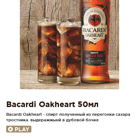
Bacardi Oakheart 50мл
Bacardi Oakheart - спирт полученный из перегонки сазара
тростника. выдеражжынй в дубовой бочке
PLAY