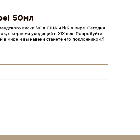
bel 50мл
ландского виски №1 в США и №6 в мире. Сегодня
ток, с корнями уходящий в XIX век. Попробуйте
й в мире и вы навеки станете его поклонником.¶