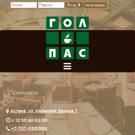
Вход
Регистрация
Премьера
Астана, ул. Кабанбай Батыра 7
c 12:50 до 02:00
+7-707-0501568