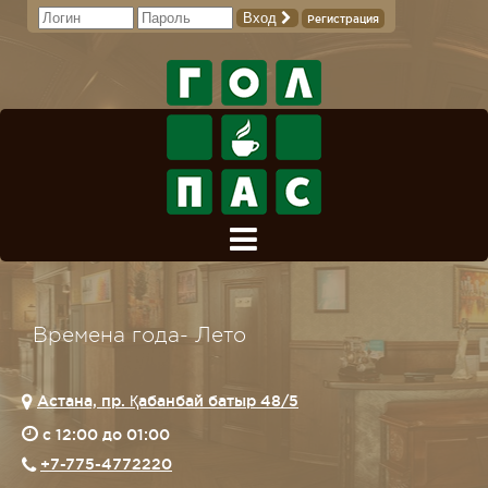
Вход
Регистрация
Времена года- Лето
Астана, пр. Қабанбай батыр 48/5
c 12:00 до 01:00
+7-775-4772220