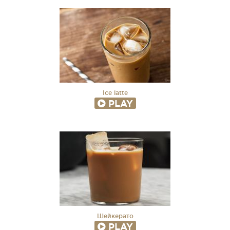
Ice latte
PLAY
Шейкерато
PLAY