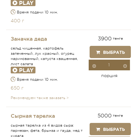
PLAY
Время подачи 10 мин.
400 г
Заначка деда
3900
тенге
сельд чищенная, картофель
ВЫБРАТЬ
запеченный, лук красный, огурец
маринованный, капуста квашенная,
лист салата
PLAY
порция
Время подачи 10 мин.
650 г
Рекомендуем также заказать >
Сырная тарелка
5000
тенге
сырная тарелка из 4 видов сыра:
ВЫБРАТЬ
пармезан, фета, брынза и гауда, мед т
курага