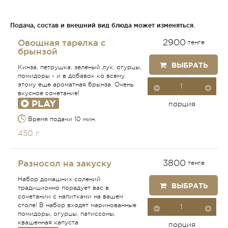
Подача, состав и внешний вид блюда может изменяться.
Овощная тарелка с
2900
тенге
брынзой
ВЫБРАТЬ
Кинза, петрушка, зеленый лук, огурцы,
помидоры - и в добавок ко всему
этому еще ароматная брынза. Очень
вкусное сочетание!
PLAY
порция
Время подачи 10 мин.
450 г
Разносол на закуску
3800
тенге
Набор домашних солений
ВЫБРАТЬ
традиционно порадует вас в
сочетании с напитками на вашем
столе! В набор входят маринованные
помидоры, огурцы, патиссоны,
квашенная капуста
порция