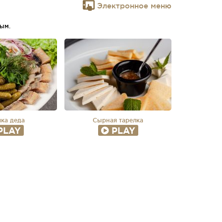
Электронное меню
ым.
ка деда
Сырная тарелка
PLAY
PLAY