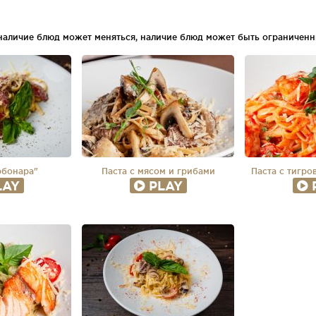
 наличие блюд может меняться, наличие блюд может быть ограниченн
рбонара"
Паста с мясом и грибами
Паста с тигро
LAY
PLAY