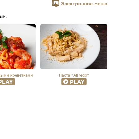
Электронное меню
ым.
выми креветками
Паста "Alfredo"
PLAY
PLAY