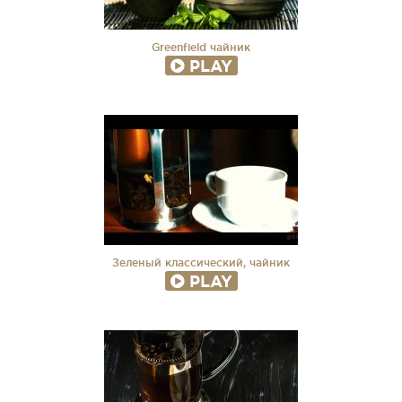
Greenfield чайник
PLAY
Зеленый классический, чайник
PLAY