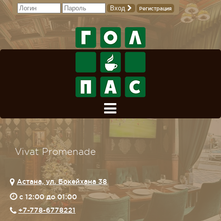
Вход
Регистрация
Vivat Promenade
Астана, ул. Бокейхана 38
c 12:00 до 01:00
+7-778-6778221