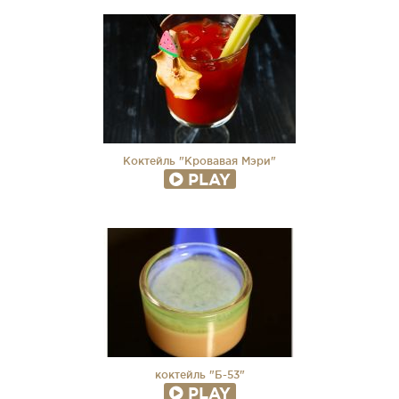
Коктейль "Кровавая Мэри"
PLAY
коктейль "Б-53"
PLAY