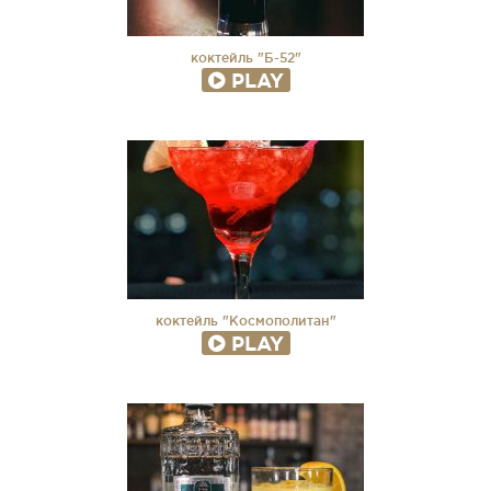
коктейль "Б-52"
PLAY
коктейль "Космополитан"
PLAY