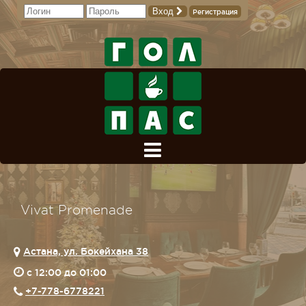
Вход
Регистрация
Vivat Promenade
Астана, ул. Бокейхана 38
c 12:00 до 01:00
+7-778-6778221