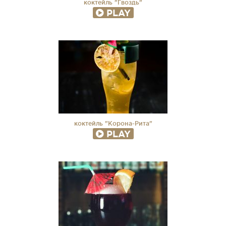
коктейль "Гвоздь"
PLAY
коктейль "Корона-Рита"
PLAY