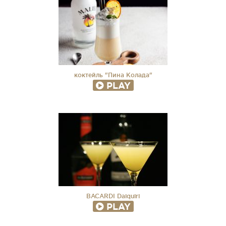
коктейль "Пина Коладa"
PLAY
BACARDI Daiquiri
PLAY