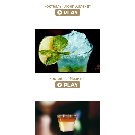
коктейль "Лонг Айленд"
PLAY
коктейль "Мохито"
PLAY