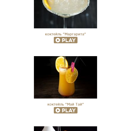
коктейль "Маргарита"
PLAY
коктейль "Май Тай"
PLAY