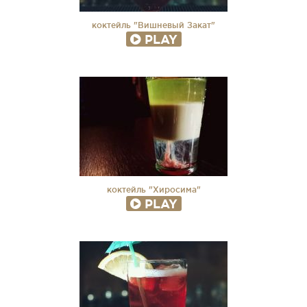
коктейль "Вишневый Закат"
PLAY
коктейль "Хиросима"
PLAY