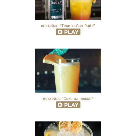
коктейль "Текила Сан Райз"
PLAY
коктейль "Секс на пляже"
PLAY