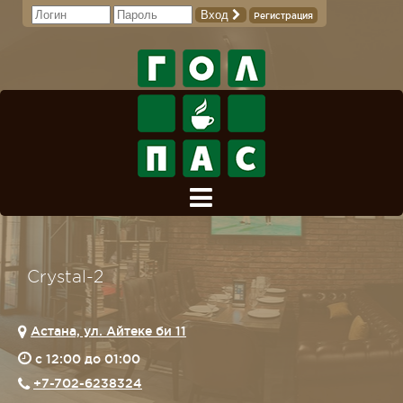
Вход
Регистрация
Crystal-2
Астана, ул. Айтеке би 11
c 12:00 до 01:00
+7-702-6238324