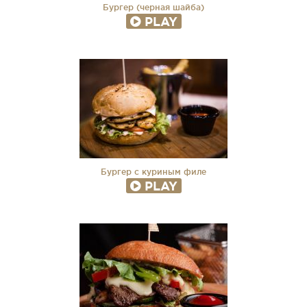
Бургер (черная шайба)
PLAY
Бургер с куриным филе
PLAY