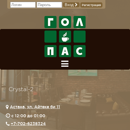
Вход
Регистрация
Crystal-2
Астана, ул. Айтеке би 11
c 12:00 до 01:00
+7-702-6238324