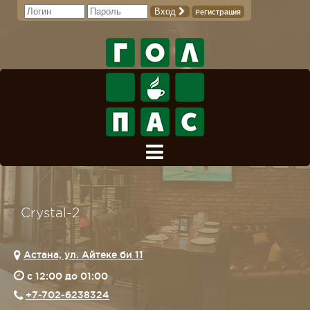
Вход
Регистрация
Crystal-2
Астана, ул. Айтеке би 11
c 12:00 до 01:00
+7-702-6238324