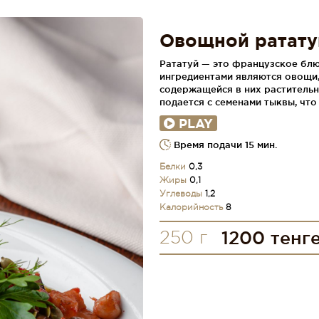
Овощной ратату
Рататуй — это французское блю
ингредиентами являются овощи
содержащейся в них растительн
подается с семенами тыквы, что
PLAY
Время подачи 15 мин.
Белки
0,3
Жиры
0,1
Углеводы
1,2
Калорийность
8
250 г
1200 тенг