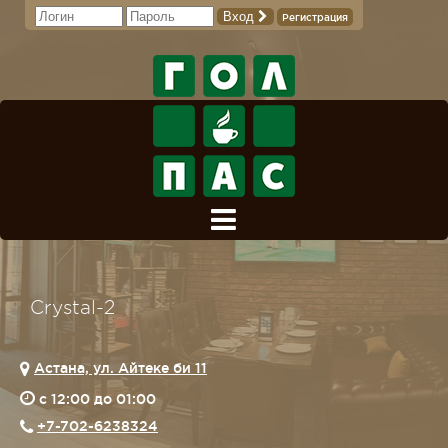
Вход
Регистрация
Crystal-2
Астана, ул. Айтеке би 11
c 12:00 до 01:00
+7-702-6238324