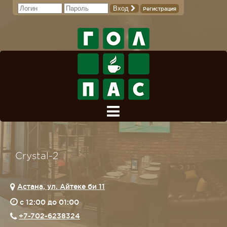
Вход
Регистрация
Crystal-2
Астана, ул. Айтеке би 11
c 12:00 до 01:00
+7-702-6238324