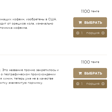
1100
тенге
ержащих кофеин, изобретены в США.
ВЫБРАТЬ
одит от орешков кола, изначально
сточника кофеина.
порция
1100
тенге
. Это название прочно закрепилось и
ВЫБРАТЬ
ет о географическом происхождении
 хинин, теперь уже не в качестве
питку знаменитую горчинку.
порция