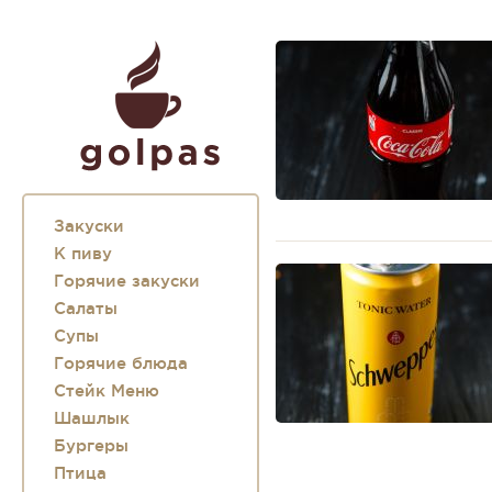
Закуски
К пиву
Горячие закуски
Салаты
Супы
Горячие блюда
Стейк Меню
Шашлык
Бургеры
Птица