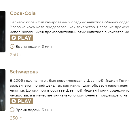
Coca-Cola
Напиток кола - тип газированных сладких напитков обычно сод
Впервые кока-кола продавалась как лекарство. Название происх
использовавшихся производителями этих напитков в качестве и
PLAY
Время подачи 3 мин.
250 г
Schweppes
В 2006 году напиток был переименован в Швеппс® Индиан Тоник
сохраняется по сей день, так как наилучшим образом напомина
напитка. До сих пор в составе Швеппс® Индиан Тоник содержится
лекарства, а в качестве уникального компонента, придающего на
PLAY
Время подачи 3 мин.
250 г