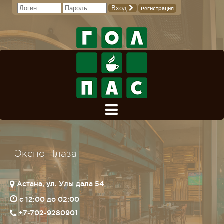
Вход
Регистрация
Экспо Плаза
Астана, ул. Улы дала 54
c 12:00 до 02:00
+7-702-9280901