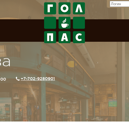
за
+7-702-9280901
2:00