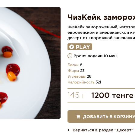
ЧизКейк замор
ЧизКейк замороженный, изготов
европейской и американской к
десерт от творожной запеканки
PLAY
Время подачи 10 мин.
Белки
6
Жиры
23
Углеводы
26
Калорийность
321
145 г
1200 тенге
ДОБАВИТЬ В КОРЗИН
Вернуться в раздел “Десерт”