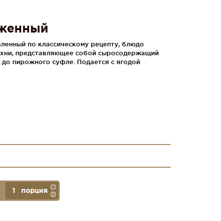
оженный
ленный по классическому рецепту, блюдо
ухни, представляющее собой сыросодержащий
 до пирожного суфле. Подается с ягодой
порция
У