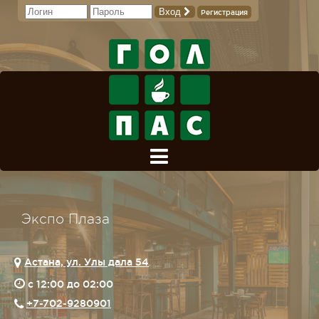
Вход
Регистрация
Экспо Плаза
Астана, ул. Улы дала 54
c 12:00 до 02:00
+7-702-9280901