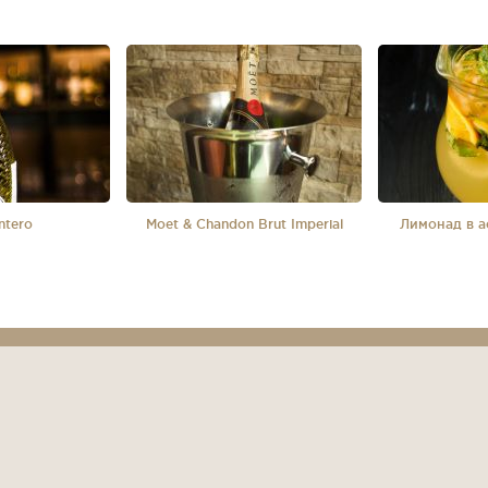
ntero
Moet & Chandon Brut Imperial
Лимонад в а