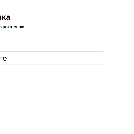
лка
чного меню.
ге