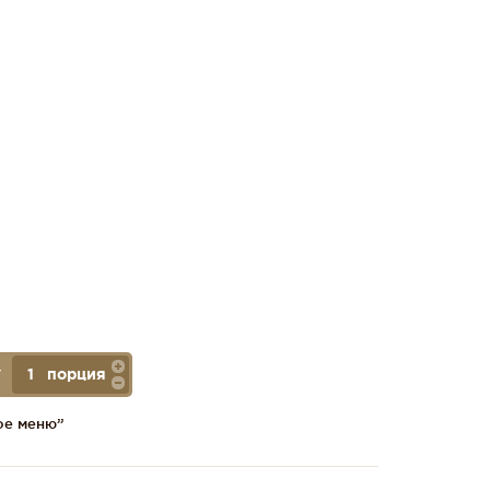
порция
У
ое меню”