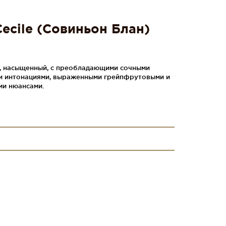
Cecile (Совиньон Блан)
й, насыщенный, с преобладающими сочными
и интонациями, выраженными грейпфрутовыми и
ми нюансами.