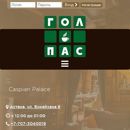
Вход
Регистрация
Caspian Palace
Астана, ул. Бокейхана 6
c 12:00 до 01:00
+7-707-3040019