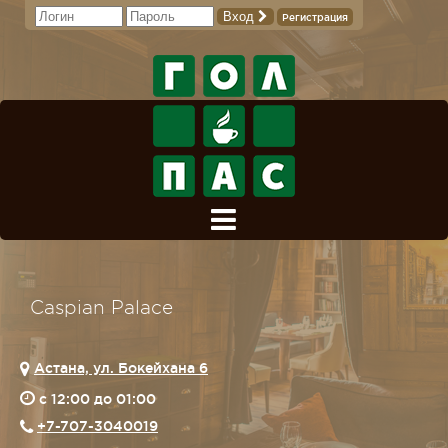
Вход
Регистрация
Caspian Palace
Астана, ул. Бокейхана 6
c 12:00 до 01:00
+7-707-3040019