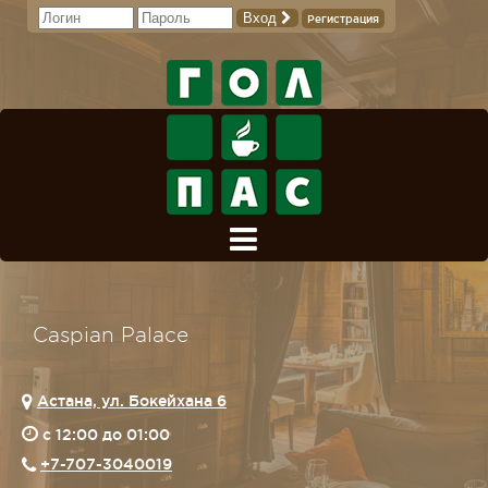
Вход
Регистрация
Caspian Palace
Астана, ул. Бокейхана 6
c 12:00 до 01:00
+7-707-3040019