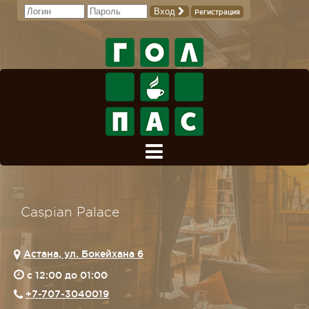
Вход
Регистрация
Caspian Palace
Астана, ул. Бокейхана 6
c 12:00 до 01:00
+7-707-3040019