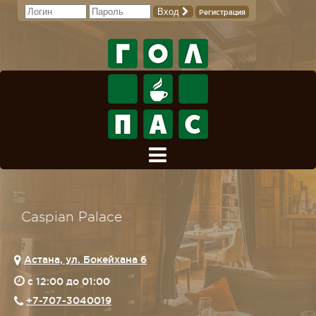
Вход
Регистрация
Caspian Palace
Астана, ул. Бокейхана 6
c 12:00 до 01:00
+7-707-3040019