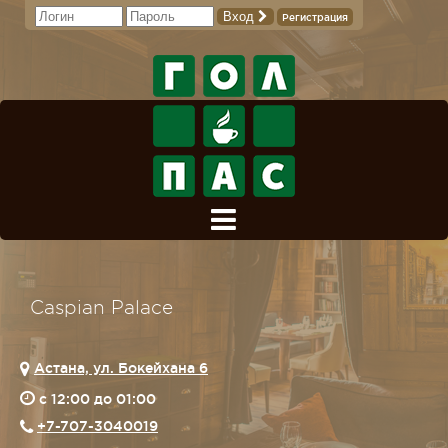
Вход
Регистрация
Caspian Palace
Астана, ул. Бокейхана 6
c 12:00 до 01:00
+7-707-3040019